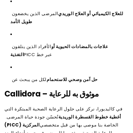
للعلاج الكيميائي أو العلاج الوريدي
المرضى الذين يخضعون
طويل الأمد
علاجات بالمضادات الحيوية أو
الأفراد الذين يتلقون
عبر خط PICC
التغذية
حل آمن وصحي للاستحمام
لكل من يبحث عن
Callidora – موثوق به للرعاية
في كاليديورا، نركز على حلول الرعاية الصحية المبتكرة التي
أغطية خطوط القسطرة الوريدية
تُحسّن جودة حياة المرضى.
الخاصة بنا موصى بها من قبل متخصصي
المركزية (PICC)
الرعاية الصحية، ويثق بها المرضى في جميع أنحاء الهند