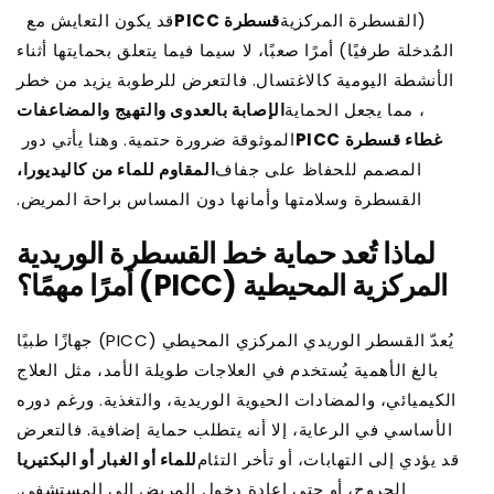
(القسطرة المركزية
قسطرة PICC
قد يكون التعايش مع
المُدخلة طرفيًا) أمرًا صعبًا، لا سيما فيما يتعلق بحمايتها أثناء
الأنشطة اليومية كالاغتسال. فالتعرض للرطوبة يزيد من خطر
، مما يجعل الحماية
الإصابة بالعدوى والتهيج والمضاعفات
غطاء قسطرة PICC
الموثوقة ضرورة حتمية. وهنا يأتي دور
المصمم للحفاظ على جفاف
المقاوم للماء من كاليديورا،
القسطرة وسلامتها وأمانها دون المساس براحة المريض.
لماذا تُعد حماية خط القسطرة الوريدية
المركزية المحيطية (PICC) أمرًا مهمًا؟
يُعدّ القسطر الوريدي المركزي المحيطي (PICC) جهازًا طبيًا
بالغ الأهمية يُستخدم في العلاجات طويلة الأمد، مثل العلاج
الكيميائي، والمضادات الحيوية الوريدية، والتغذية. ورغم دوره
الأساسي في الرعاية، إلا أنه يتطلب حماية إضافية. فالتعرض
قد يؤدي إلى التهابات، أو تأخر التئام
للماء أو الغبار أو البكتيريا
الجروح، أو حتى إعادة دخول المريض إلى المستشفى.