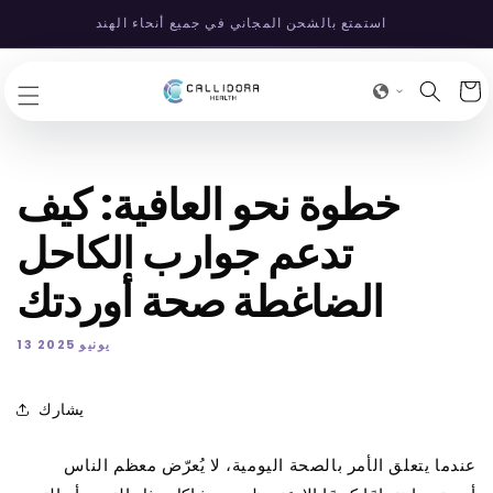
انتقل
استمتع بالشحن المجاني في جميع أنحاء الهند
إلى
المحتوى
عربة
لتسوق
خطوة نحو العافية: كيف
تدعم جوارب الكاحل
الضاغطة صحة أوردتك
13 يونيو 2025
يشارك
عندما يتعلق الأمر بالصحة اليومية، لا يُعرّض معظم الناس