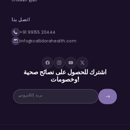
اتصل بنا
+91 99155 20444
info@callidorahealth.com
تغريد
يوتيوب
إنستغرام
فيسبوك
اشترك للحصول على نصائح صحية
وخصومات!
بريد إلكتروني