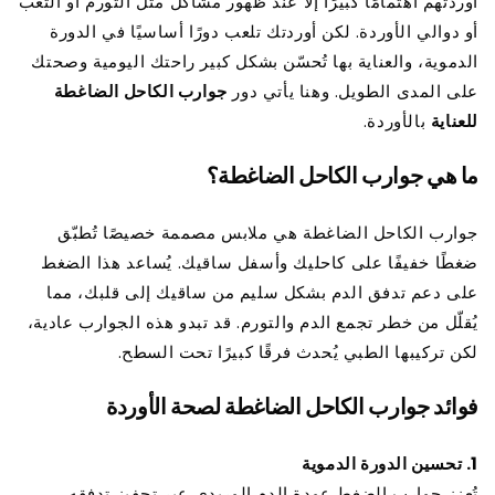
أوردتهم اهتمامًا كبيرًا إلا عند ظهور مشاكل مثل التورم أو التعب
أو دوالي الأوردة. لكن أوردتك تلعب دورًا أساسيًا في الدورة
الدموية، والعناية بها تُحسّن بشكل كبير راحتك اليومية وصحتك
على المدى الطويل. وهنا يأتي دور
جوارب الكاحل الضاغطة
للعناية
بالأوردة.
ما هي جوارب الكاحل الضاغطة؟
جوارب الكاحل الضاغطة هي ملابس مصممة خصيصًا تُطبّق
ضغطًا خفيفًا على كاحليك وأسفل ساقيك. يُساعد هذا الضغط
على دعم تدفق الدم بشكل سليم من ساقيك إلى قلبك، مما
يُقلّل من خطر تجمع الدم والتورم. قد تبدو هذه الجوارب عادية،
لكن تركيبها الطبي يُحدث فرقًا كبيرًا تحت السطح.
فوائد جوارب الكاحل الضاغطة لصحة الأوردة
1. تحسين الدورة الدموية
تُعزز جوارب الضغط عودة الدم الوريدي عبر تحفيز تدفقه