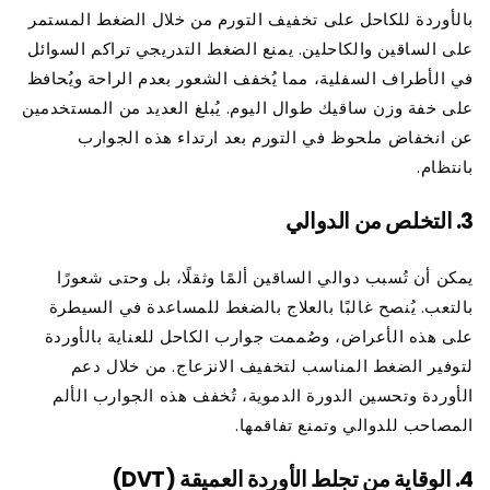
بالأوردة للكاحل على تخفيف التورم من خلال الضغط المستمر
على الساقين والكاحلين. يمنع الضغط التدريجي تراكم السوائل
في الأطراف السفلية، مما يُخفف الشعور بعدم الراحة ويُحافظ
على خفة وزن ساقيك طوال اليوم. يُبلغ العديد من المستخدمين
عن انخفاض ملحوظ في التورم بعد ارتداء هذه الجوارب
بانتظام.
3.
التخلص من الدوالي
يمكن أن تُسبب دوالي الساقين ألمًا وثقلًا، بل وحتى شعورًا
بالتعب. يُنصح غالبًا بالعلاج بالضغط للمساعدة في السيطرة
على هذه الأعراض، وصُممت جوارب الكاحل للعناية بالأوردة
لتوفير الضغط المناسب لتخفيف الانزعاج. من خلال دعم
الأوردة وتحسين الدورة الدموية، تُخفف هذه الجوارب الألم
المصاحب للدوالي وتمنع تفاقمها.
4.
الوقاية من تجلط الأوردة العميقة (DVT)