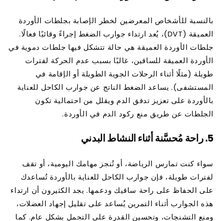
بالنسبة للأشخاص المعرضين لخطر الإصابة بجلطات الأوردة
العميقة (DVT)، يُعد ارتداء جوارب الضغط إجراءً وقائيًا فعالًا.
جلطات الأوردة العميقة هي حالة تتشكل فيها جلطات دموية في
الأوردة العميقة للساقين، غالبًا بسبب عدم الحركة لفترات
طويلة (مثلًا أثناء الرحلات الجوية الطويلة أو الإقامة في
المستشفى). يساعد الضغط الناتج عن جوارب الكاحل للعناية
بالأوردة على تعزيز تدفق الدم ويقلل من احتمالية تكون
الجلطات عن طريق منع ركود الدم في الأوردة.
5.
راحة مُحسَّنة أثناء النشاط البدني
سواء كنت تمارس الرياضة، أو تُنجز مهامك اليومية، أو تقف
لفترات طويلة، فإن جوارب الكاحل للعناية بالأوردة تُساعدك
على الحفاظ على راحة ساقيك ودعمها. يجد الكثيرون أن ارتداء
هذه الجوارب أثناء التمرين يُساعد على تقليل إجهاد العضلات،
ومنع التشنجات، وتحسين القدرة على التحمل بشكل عام. كما