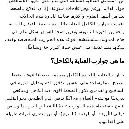
من المشاكل الصحية الشائعة التي تؤثر على ملايين الأشخاص
حول العالم. ورغم توفر علاجات متنوعة، إلا أن العلاج بالضغط
يُعدّ من أسهل الطرق وأكثرها فعالية لإدارة هذه الحالات.
صُممت جوارب الكاحل للعناية بالأوردة خصيصًا لتوفير الراحة،
وتحسين الدورة الدموية، وتعزيز صحة الساق بشكل عام. في
هذه المدونة، سنستكشف فوائد هذه الجوارب المتخصصة وكيف
يُمكنها مساعدتك على عيش حياة أكثر راحة ونشاطًا.
ما هي جوارب العناية بالكاحل؟
جوارب العناية بالأوردة للكاحل مصممة خصيصًا لتوفير ضغط
متدرج، مما يساعد على تحسين تدفق الدم وتقليل التورم في
الساقين والقدمين. يكون الضغط أقوى عند الكاحل ويتناقص
تدريجيًا مع تقدم الساق، محاكيًا تدفق الدم الطبيعي نحو القلب.
يُنصح باستخدام هذه الجوارب عادةً للأشخاص الذين يعانون من
دوالي الأوردة، أو الوذمة (التورم)، أو من يقضون فترات طويلة
على أقدامهم.