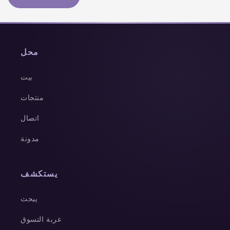
محل
بيت
منتجات
اتصال
مدونة
يستكشف
يبحث
عربة التسوق